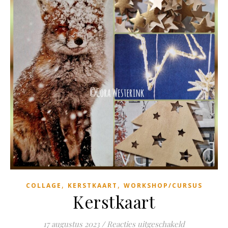
,
,
COLLAGE
KERSTKAART
WORKSHOP/CURSUS
Kerstkaart
voor Kerstka
17 augustus 2023
/
Reacties uitgeschakeld