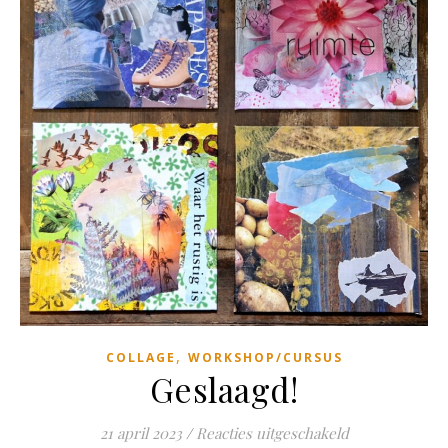
,
COLLAGE
WORKSHOP/CURSUS
Geslaagd!
voor Geslaagd!
21 april 2023
/
Reacties uitgeschakeld