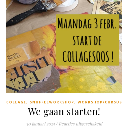
,
,
COLLAGE
SNUFFELWORKSHOP
WORKSHOP/CURSUS
We gaan starten!
voor We gaan 
30 januari 2025
/
Reacties uitgeschakeld