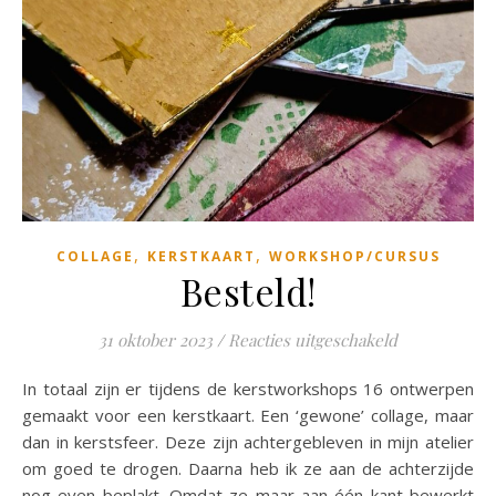
,
,
COLLAGE
KERSTKAART
WORKSHOP/CURSUS
Besteld!
voor Besteld!
31 oktober 2023
/
Reacties uitgeschakeld
In totaal zijn er tijdens de kerstworkshops 16 ontwerpen
gemaakt voor een kerstkaart. Een ‘gewone’ collage, maar
dan in kerstsfeer. Deze zijn achtergebleven in mijn atelier
om goed te drogen. Daarna heb ik ze aan de achterzijde
nog even beplakt. Omdat ze maar aan één kant bewerkt